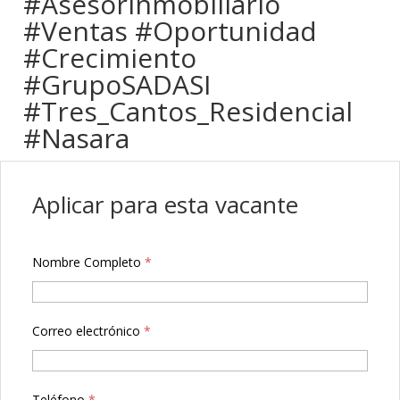
#AsesorInmobiliario
#Ventas #Oportunidad
#Crecimiento
#GrupoSADASI
#Tres_Cantos_Residencial
#Nasara
Aplicar para esta vacante
Nombre Completo
*
Correo electrónico
*
Teléfono
*