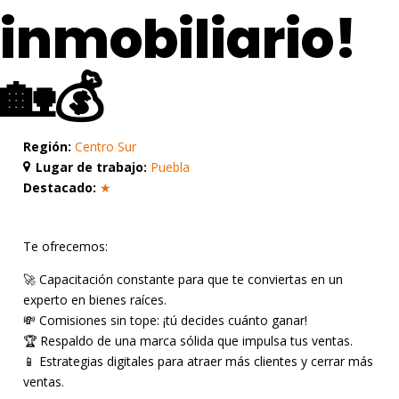
inmobiliario!
🏡💰
Bolsa
de
Trabajo
Región:
Centro Sur
Lugar de trabajo:
Puebla
Grupo
Destacado:
★
SADASI
Aviso
Te ofrecemos:
de
Privacidad
🚀 Capacitación constante para que te conviertas en un
experto en bienes raíces.
💸 Comisiones sin tope: ¡tú decides cuánto ganar!
Contacto
🏆 Respaldo de una marca sólida que impulsa tus ventas.
📱 Estrategias digitales para atraer más clientes y cerrar más
ventas.